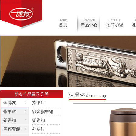
Home
Products
Join Us
首页
产品中心
招商加盟
博友产品目录分类
保温杯
Vacuum cup
金博友
指甲钳
指甲钳
镀金指甲钳
钥匙扣
钥匙扣
美容套装
死皮钳