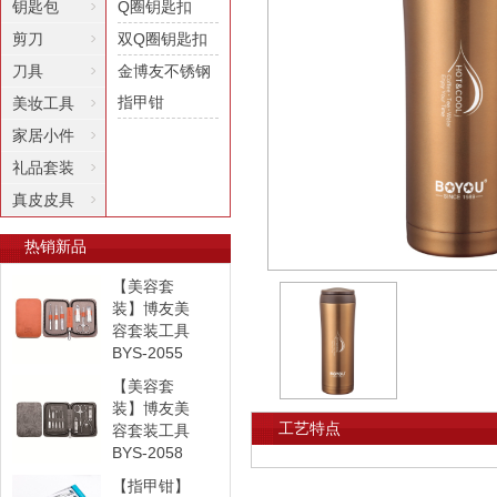
钥匙包
Q圈钥匙扣
剪刀
双Q圈钥匙扣
刀具
金博友不锈钢
指甲钳
美妆工具
家居小件
礼品套装
真皮皮具
热销新品
【美容套
装】博友美
容套装工具
BYS-2055
【美容套
装】博友美
工艺特点
容套装工具
BYS-2058
【指甲钳】