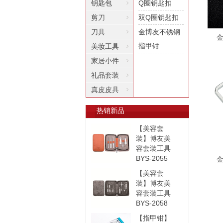
钥匙包
Q圈钥匙扣
剪刀
双Q圈钥匙扣
刀具
金博友不锈钢
金
指甲钳
美妆工具
家居小件
礼品套装
真皮皮具
热销新品
【美容套
装】博友美
容套装工具
BYS-2055
金
【美容套
装】博友美
容套装工具
BYS-2058
【指甲钳】