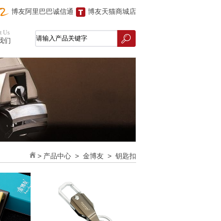
博友阿里巴巴诚信通
博友天猫商城店
t Us
我们
>
产品中心
>
金博友
>
钥匙扣