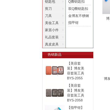
钥匙包
Q圈钥匙扣
剪刀
双Q圈钥匙扣
刀具
金博友不锈钢
博
指甲钳
美妆工具
家居小件
礼品套装
真皮皮具
热销新品
【美容套
装】博友美
容套装工具
BYS-2055
博友
【美容套
装】博友美
容套装工具
BYS-2058
【指甲钳】