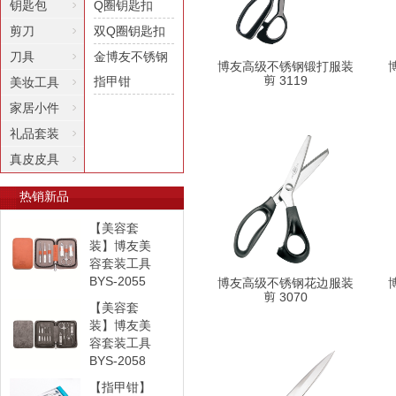
钥匙包
Q圈钥匙扣
剪刀
双Q圈钥匙扣
刀具
金博友不锈钢
博友高级不锈钢锻打服装
剪 3119
指甲钳
美妆工具
家居小件
礼品套装
真皮皮具
热销新品
【美容套
装】博友美
容套装工具
BYS-2055
博友高级不锈钢花边服装
剪 3070
【美容套
装】博友美
容套装工具
BYS-2058
【指甲钳】