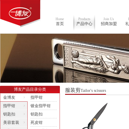
Home
Products
Join Us
首页
产品中心
招商加盟
博友产品目录分类
服装剪
Tailor's scissors
金博友
指甲钳
指甲钳
镀金指甲钳
钥匙扣
钥匙扣
美容套装
死皮钳