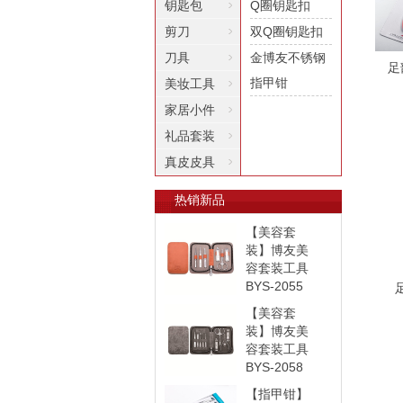
钥匙包
Q圈钥匙扣
剪刀
双Q圈钥匙扣
刀具
金博友不锈钢
足
指甲钳
美妆工具
家居小件
礼品套装
真皮皮具
热销新品
【美容套
装】博友美
容套装工具
BYS-2055
【美容套
装】博友美
容套装工具
BYS-2058
【指甲钳】