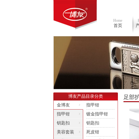
Home
首页
博友产品目录分类
足部
金博友
指甲钳
指甲钳
镀金指甲钳
钥匙扣
钥匙扣
美容套装
死皮钳