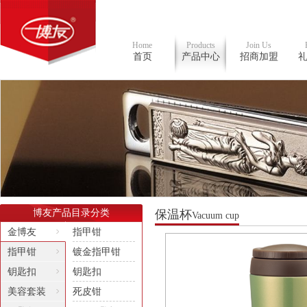
Home
Products
Join Us
首页
产品中心
招商加盟
博友产品目录分类
保温杯
Vacuum cup
金博友
指甲钳
指甲钳
镀金指甲钳
钥匙扣
钥匙扣
美容套装
死皮钳